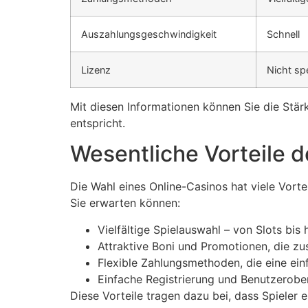
Auszahlungsgeschwindigkeit
Schnell
Lizenz
Nicht spe
Mit diesen Informationen können Sie die Stä
entspricht.
Wesentliche Vorteile 
Die Wahl eines Online-Casinos hat viele Vortei
Sie erwarten können:
Vielfältige Spielauswahl – von Slots bis
Attraktive Boni und Promotionen, die zu
Flexible Zahlungsmethoden, die eine ei
Einfache Registrierung und Benutzerober
Diese Vorteile tragen dazu bei, dass Spieler