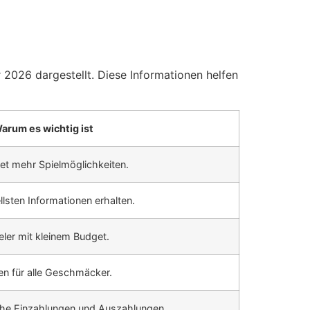
2026 dargestellt. Diese Informationen helfen
arum es wichtig ist
tet mehr Spielmöglichkeiten.
ellsten Informationen erhalten.
eler mit kleinem Budget.
nen für alle Geschmäcker.
che Einzahlungen und Auszahlungen.