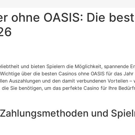
r ohne OASIS: Die best
26
liebtheit und bieten Spielern die Möglichkeit, spannende E
es Wichtige über die besten Casinos ohne OASIS für das Jah
ellen Auszahlungen und den damit verbundenen Vorteilen –
, die Sie benötigen, um das perfekte Casino für Ihre Bedürf
 Zahlungsmethoden und Spiel