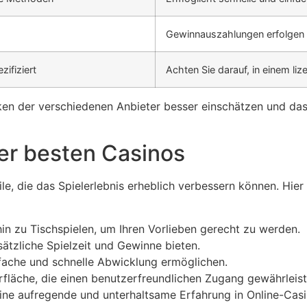
Gewinnauszahlungen erfolgen 
zifiziert
Achten Sie darauf, in einem liz
rken der verschiedenen Anbieter besser einschätzen und da
der besten Casinos
le, die das Spielerlebnis erheblich verbessern können. Hier
 hin zu Tischspielen, um Ihren Vorlieben gerecht zu werden.
sätzliche Spielzeit und Gewinne bieten.
nfache und schnelle Abwicklung ermöglichen.
fläche, die einen benutzerfreundlichen Zugang gewährleist
 eine aufregende und unterhaltsame Erfahrung in Online-Ca