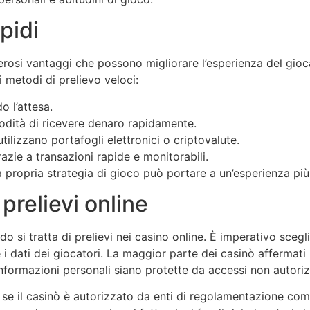
pidi
merosi vantaggi che possono migliorare l’esperienza del gioca
i metodi di prelievo veloci:
o l’attesa.
odità di ricevere denaro rapidamente.
ilizzano portafogli elettronici o criptovalute.
razie a transazioni rapide e monitorabili.
a propria strategia di gioco può portare a un’esperienza più
prelievi online
 si tratta di prelievi nei casino online. È imperativo scegl
 dati dei giocatori. La maggior parte dei casinò affermati ut
 informazioni personali siano protette da accessi non autoriz
e se il casinò è autorizzato da enti di regolamentazione com