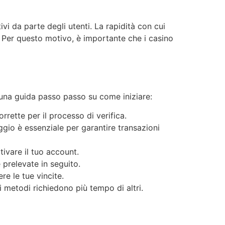
vi da parte degli utenti. La rapidità con cui
. Per questo motivo, è importante che i casino
una guida passo passo su come iniziare:
rrette per il processo di verifica.
ggio è essenziale per garantire transazioni
ivare il tuo account.
 prelevate in seguito.
re le tue vincite.
i metodi richiedono più tempo di altri.