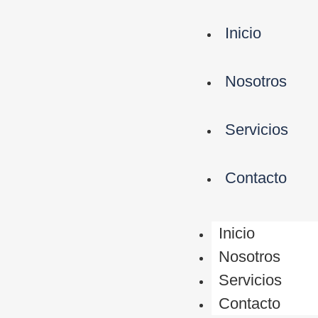
Inicio
Nosotros
Servicios
Contacto
Inicio
Nosotros
Servicios
Contacto