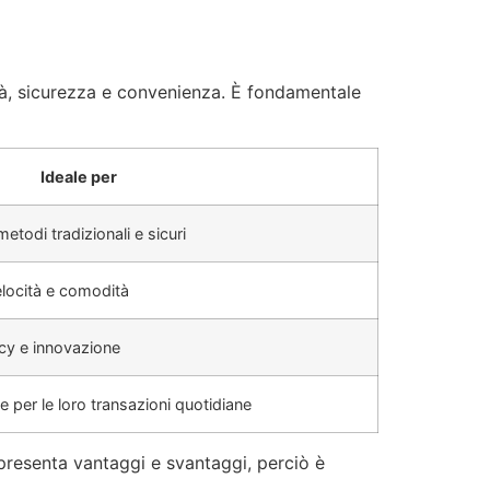
cità, sicurezza e convenienza. È fondamentale
Ideale per
etodi tradizionali e sicuri
elocità e comodità
cy e innovazione
e per le loro transazioni quotidiane
presenta vantaggi e svantaggi, perciò è