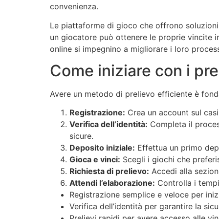
convenienza.
Le piattaforme di gioco che offrono soluzioni 
un giocatore può ottenere le proprie vincite 
online si impegnino a migliorare i loro process
Come iniziare con i prel
Avere un metodo di prelievo efficiente è fon
Registrazione:
Crea un account sul casino
Verifica dell’identità:
Completa il process
sicure.
Deposito iniziale:
Effettua un primo depo
Gioca e vinci:
Scegli i giochi che preferi
Richiesta di prelievo:
Accedi alla sezione
Attendi l’elaborazione:
Controlla i tempi
Registrazione semplice e veloce per iniz
Verifica dell’identità per garantire la sic
Prelievi rapidi per avere accesso alle vi