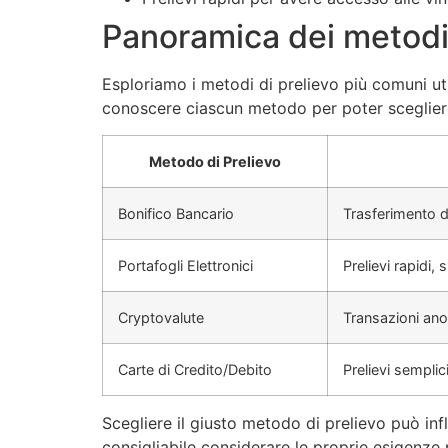
Panoramica dei metodi d
Esploriamo i metodi di prelievo più comuni uti
conoscere ciascun metodo per poter scegliere 
Metodo di Prelievo
Bonifico Bancario
Trasferimento d
Portafogli Elettronici
Prelievi rapidi,
Cryptovalute
Transazioni ano
Carte di Credito/Debito
Prelievi semplic
Scegliere il giusto metodo di prelievo può in
consigliabile considerare le proprie esigenze 