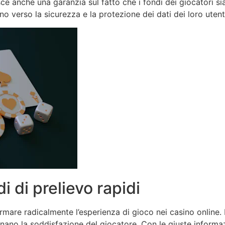
sce anche una garanzia sul fatto che i fondi dei giocatori si
 verso la sicurezza e la protezione dei dati dei loro utent
 di prelievo rapidi
rmare radicalmente l’esperienza di gioco nei casino online. 
inano la soddisfazione del giocatore. Con le giuste informazi