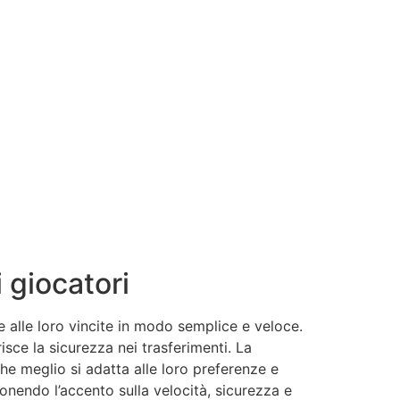
 giocatori
e alle loro vincite in modo semplice e veloce.
sce la sicurezza nei trasferimenti. La
 che meglio si adatta alle loro preferenze e
ponendo l’accento sulla velocità, sicurezza e