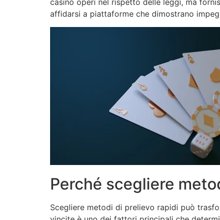
casinò operi nel rispetto delle leggi, ma forni
affidarsi a piattaforme che dimostrano impegno
Perché scegliere metodi
Scegliere metodi di prelievo rapidi può trasfo
vincite è uno dei fattori principali che determ