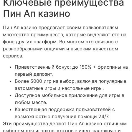
Ключевые преимущества
Пин Ап казино
Пин Ап казино предлагает своим пользователям
множество преимуществ, которые выделяют его на
фоне других платформ. Во многом это связано с
разнообразными опциями и высоким качеством
сервиса.
Приветственный бонус: до 150% + фриспины на
первый депозит.
Более 5000 игр на выбор, включая популярные
автоматные игры и настольные игры.
Доступное мобильное приложение для игры в
любом месте.
Качественная поддержка пользователей с
возможностью получения помощи 24/7.
Эти преимущества делают Пин Ап казино отличным
выбором для игроков, которые ищут надежную и