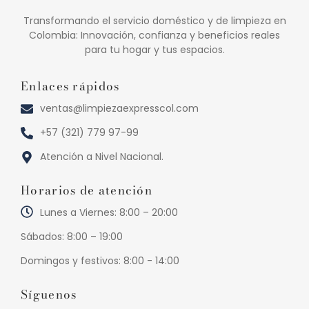
Transformando el servicio doméstico y de limpieza en
Colombia: Innovación, confianza y beneficios reales
para tu hogar y tus espacios.
Enlaces rápidos
ventas@limpiezaexpresscol.com
+57 (321) 779 97-99
Atención a Nivel Nacional.
Horarios de atención
Lunes a Viernes: 8:00 – 20:00
Sábados: 8:00 – 19:00
Domingos y festivos: 8:00 - 14:00
Síguenos