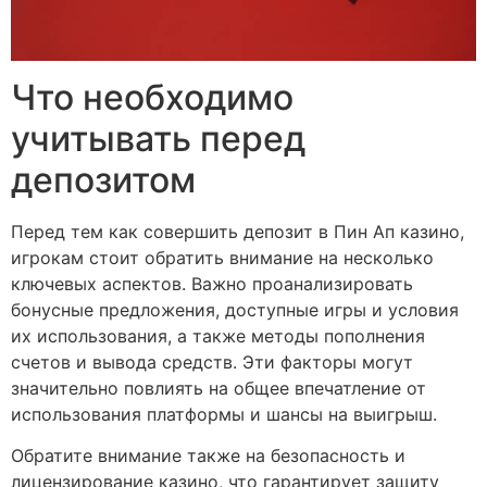
Что необходимо
учитывать перед
депозитом
Перед тем как совершить депозит в Пин Ап казино,
игрокам стоит обратить внимание на несколько
ключевых аспектов. Важно проанализировать
бонусные предложения, доступные игры и условия
их использования, а также методы пополнения
счетов и вывода средств. Эти факторы могут
значительно повлиять на общее впечатление от
использования платформы и шансы на выигрыш.
Обратите внимание также на безопасность и
лицензирование казино, что гарантирует защиту