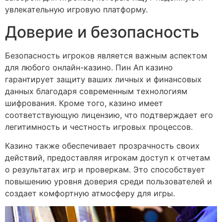
увлекательную игровую платформу.
Доверие и безопасность
Безопасность игроков является важным аспектом
для любого онлайн-казино. Пин Ап казино
гарантирует защиту ваших личных и финансовых
данных благодаря современным технологиям
шифрования. Кроме того, казино имеет
соответствующую лицензию, что подтверждает его
легитимность и честность игровых процессов.
Казино также обеспечивает прозрачность своих
действий, предоставляя игрокам доступ к отчетам
о результатах игр и проверкам. Это способствует
повышению уровня доверия среди пользователей и
создает комфортную атмосферу для игры.