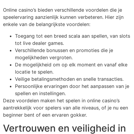
Online casino’s bieden verschillende voordelen die je
speelervaring aanzienlijk kunnen verbeteren. Hier zijn
enkele van de belangrijkste voordelen:
Toegang tot een breed scala aan spellen, van slots
tot live dealer games.
Verschillende bonussen en promoties die je
mogelijkheden vergroten.
De mogelijkheid om op elk moment en vanaf elke
locatie te spelen.
Veilige betalingsmethoden en snelle transacties.
Persoonlijke ervaringen door het aanpassen van je
spellen en instellingen.
Deze voordelen maken het spelen in online casino’s
aantrekkelijk voor spelers van alle niveaus, of je nu een
beginner bent of een ervaren gokker.
Vertrouwen en veiligheid in