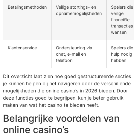
Betalingsmethoden
Veilige stortings- en
Spelers die
opnamemogelijkheden
veilige
financiële
transacties
wensen
Klantenservice
Ondersteuning via
Spelers die
chat, e-mail en
hulp nodig
telefoon
hebben
Dit overzicht laat zien hoe goed gestructureerde secties
je kunnen helpen bij het navigeren door de verschillende
mogelijkheden die online casino’s in 2026 bieden. Door
deze functies goed te begrijpen, kun je beter gebruik
maken van wat het casino te bieden heeft.
Belangrijke voordelen van
online casino’s