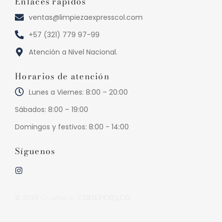
Enlaces rápidos
ventas@limpiezaexpresscol.com
+57 (321) 779 97-99
Atención a Nivel Nacional.
Horarios de atención
Lunes a Viernes: 8:00 – 20:00
Sábados: 8:00 – 19:00
Domingos y festivos: 8:00 - 14:00
Síguenos
© 2025
Created by
CODEPEXELCO