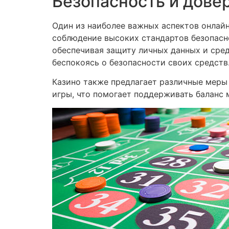
Безопасность и довер
Один из наиболее важных аспектов онлайн-
соблюдение высоких стандартов безопасн
обеспечивая защиту личных данных и сред
беспокоясь о безопасности своих средств
Казино также предлагает различные меры 
игры, что помогает поддерживать баланс