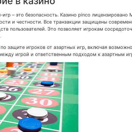
ие в казино
игр – это безопасность. Казино pinco лицензировано Ma
ости и честности. Все транзакции защищены совреме
ств пользователей. Это позволяет игрокам сосредоточи
.
по защите игроков от азартных игр, включая возможно
 между игрой и ответственным подходом к азартным иг