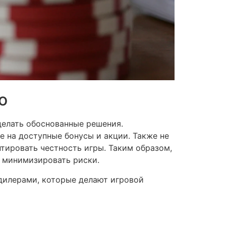
о
делать обоснованные решения.
е на доступные бонусы и акции. Также не
нтировать честность игры. Таким образом,
 минимизировать риски.
дилерами, которые делают игровой