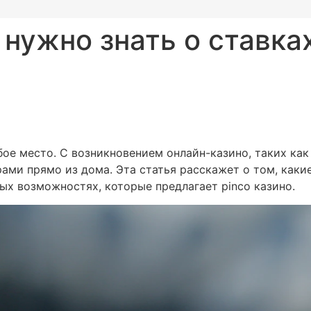
о нужно знать о ставк
бое место. С возникновением онлайн-казино, таких ка
и прямо из дома. Эта статья расскажет о том, какие
ых возможностях, которые предлагает pinco казино.