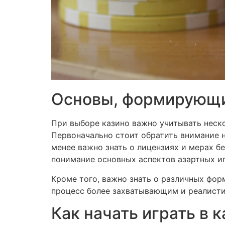
Основы, формирующи
При выборе казино важно учитывать неск
Первоначально стоит обратить внимание н
менее важно знать о лицензиях и мерах б
понимание основных аспектов азартных и
Кроме того, важно знать о различных фо
процесс более захватывающим и реалист
Как начать играть в 