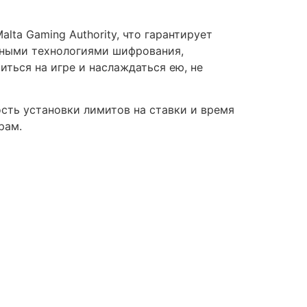
lta Gaming Authority, что гарантирует
нными технологиями шифрования,
ться на игре и наслаждаться ею, не
сть установки лимитов на ставки и время
рам.