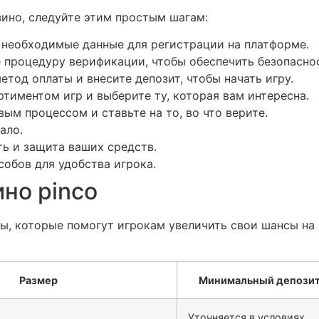
зино, следуйте этим простым шагам:
необходимые данные для регистрации на платформе.
процедуру верификации, чтобы обеспечить безопаснос
тод оплаты и внесите депозит, чтобы начать игру.
тиментом игр и выберите ту, которая вам интересна.
м процессом и ставьте на то, во что верите.
ало.
ь и защита ваших средств.
обов для удобства игрока.
ино pinco
усы, которые помогут игрокам увеличить свои шансы н
Размер
Минимальный депози
Уточняется в условиях