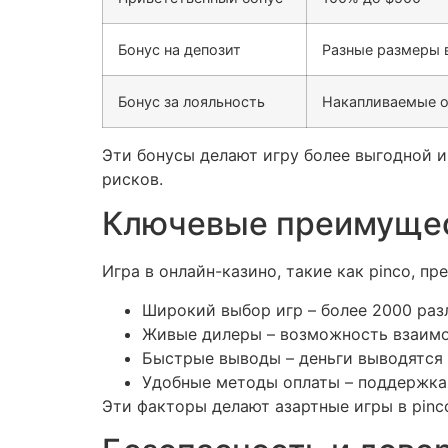
Бонус на депозит
Разные размеры 
Бонус за лояльность
Накапливаемые о
Эти бонусы делают игру более выгодной и
рисков.
Ключевые преимущес
Игра в онлайн-казино, такие как pinco, 
Широкий выбор игр – более 2000 разл
Живые дилеры – возможность взаимо
Быстрые выводы – деньги выводятся 
Удобные методы оплаты – поддержка V
Эти факторы делают азартные игры в pinc