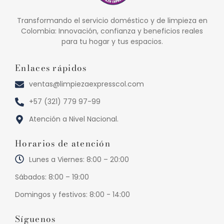
Transformando el servicio doméstico y de limpieza en
Colombia: Innovación, confianza y beneficios reales
para tu hogar y tus espacios.
Enlaces rápidos
ventas@limpiezaexpresscol.com
+57 (321) 779 97-99
Atención a Nivel Nacional.
Horarios de atención
Lunes a Viernes: 8:00 – 20:00
Sábados: 8:00 – 19:00
Domingos y festivos: 8:00 - 14:00
Síguenos