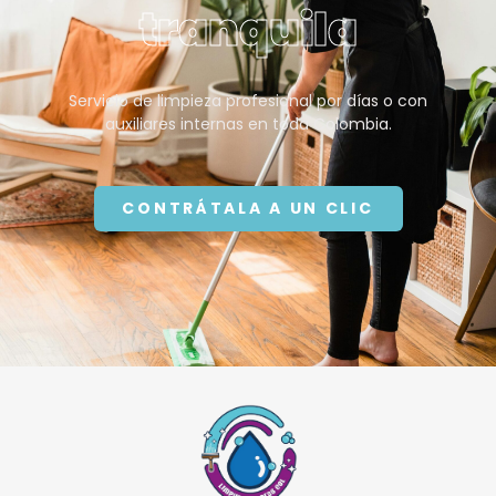
tranquila
Servicio de limpieza profesional por días o con
auxiliares internas en toda Colombia.
CONTRÁTALA A UN CLIC