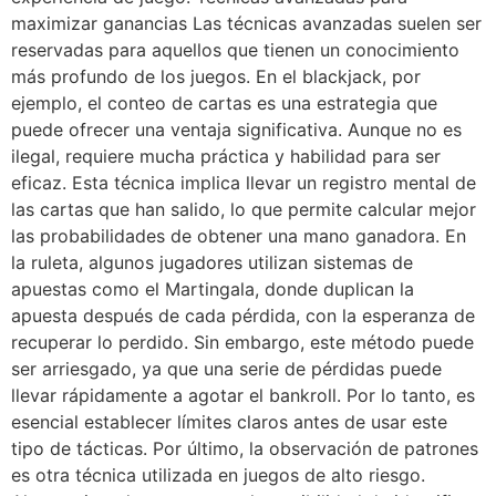
maximizar ganancias Las técnicas avanzadas suelen ser
reservadas para aquellos que tienen un conocimiento
más profundo de los juegos. En el blackjack, por
ejemplo, el conteo de cartas es una estrategia que
puede ofrecer una ventaja significativa. Aunque no es
ilegal, requiere mucha práctica y habilidad para ser
eficaz. Esta técnica implica llevar un registro mental de
las cartas que han salido, lo que permite calcular mejor
las probabilidades de obtener una mano ganadora. En
la ruleta, algunos jugadores utilizan sistemas de
apuestas como el Martingala, donde duplican la
apuesta después de cada pérdida, con la esperanza de
recuperar lo perdido. Sin embargo, este método puede
ser arriesgado, ya que una serie de pérdidas puede
llevar rápidamente a agotar el bankroll. Por lo tanto, es
esencial establecer límites claros antes de usar este
tipo de tácticas. Por último, la observación de patrones
es otra técnica utilizada en juegos de alto riesgo.