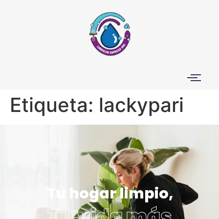
Etiqueta:
lackypari
Tu hogar limpio,
Tu vida más