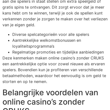
aan die spelers in staat stellen om extra speelgeld of
gratis spins te ontvangen. Dit zorgt ervoor dat je meer
kans hebt om te winnen, terwijl je ook de spellen kunt
verkennen zonder je zorgen te maken over het verliezen
van je eigen geld.
Diverse spelcategorieën voor alle spelers
Aantrekkelijke welkomstbonussen en
loyaliteitsprogramma’s
Regelmatige promoties en tijdelijke aanbiedingen
Deze kenmerken maken online casino’s zonder CRUKS
een aantrekkelijke optie voor zowel nieuwe als ervaren
spelers. Bovendien kun je profiteren van verschillende
betaalmethoden, waardoor het eenvoudig is om geld te
storten en op te nemen.
Belangrijke voordelen van
online casino’s zonder