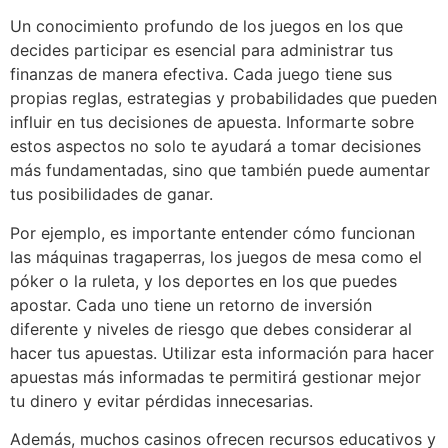
Un conocimiento profundo de los juegos en los que
decides participar es esencial para administrar tus
finanzas de manera efectiva. Cada juego tiene sus
propias reglas, estrategias y probabilidades que pueden
influir en tus decisiones de apuesta. Informarte sobre
estos aspectos no solo te ayudará a tomar decisiones
más fundamentadas, sino que también puede aumentar
tus posibilidades de ganar.
Por ejemplo, es importante entender cómo funcionan
las máquinas tragaperras, los juegos de mesa como el
póker o la ruleta, y los deportes en los que puedes
apostar. Cada uno tiene un retorno de inversión
diferente y niveles de riesgo que debes considerar al
hacer tus apuestas. Utilizar esta información para hacer
apuestas más informadas te permitirá gestionar mejor
tu dinero y evitar pérdidas innecesarias.
Además, muchos casinos ofrecen recursos educativos y