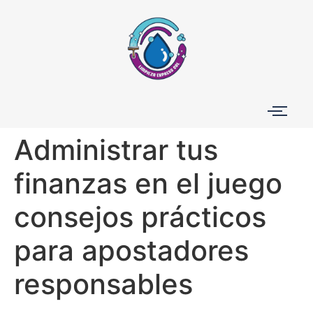
Administrar tus
finanzas en el juego
consejos prácticos
para apostadores
responsables