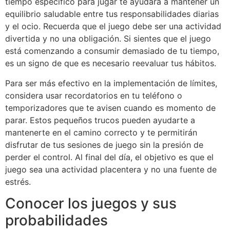
tiempo específico para jugar te ayudará a mantener un
equilibrio saludable entre tus responsabilidades diarias
y el ocio. Recuerda que el juego debe ser una actividad
divertida y no una obligación. Si sientes que el juego
está comenzando a consumir demasiado de tu tiempo,
es un signo de que es necesario reevaluar tus hábitos.
Para ser más efectivo en la implementación de límites,
considera usar recordatorios en tu teléfono o
temporizadores que te avisen cuando es momento de
parar. Estos pequeños trucos pueden ayudarte a
mantenerte en el camino correcto y te permitirán
disfrutar de tus sesiones de juego sin la presión de
perder el control. Al final del día, el objetivo es que el
juego sea una actividad placentera y no una fuente de
estrés.
Conocer los juegos y sus
probabilidades