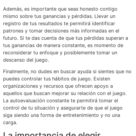
Además, es importante que seas honesto contigo
mismo sobre tus ganancias y pérdidas. Llevar un
registro de tus resultados te permitirá identificar
patrones y tomar decisiones más informadas en el
futuro. Si te das cuenta de que tus pérdidas superan a
tus ganancias de manera constante, es momento de
reconsiderar tu enfoque y posiblemente tomar un
descanso del juego.
Finalmente, no dudes en buscar ayuda si sientes que no
puedes controlar tus hábitos de juego. Existen
organizaciones y recursos que ofrecen apoyo a
aquellos que buscan mejorar su relación con el juego.
La autoevaluación constante te permitirá tomar el
control de tu situación y asegurarte de que el juego
siga siendo una forma de entretenimiento y no una
carga.
La importancia de elegir