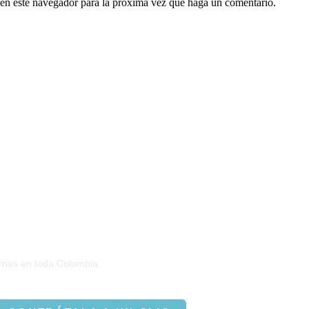
 en este navegador para la próxima vez que haga un comentario.
 hogar limpio,
a más tranquil
ternas en toda Colombia.