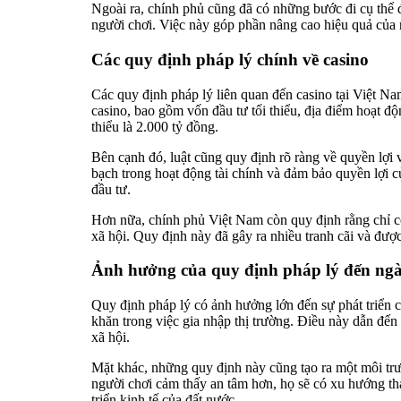
Ngoài ra, chính phủ cũng đã có những bước đi cụ thể đ
người chơi. Việc này góp phần nâng cao hiệu quả của n
Các quy định pháp lý chính về casino
Các quy định pháp lý liên quan đến casino tại Việt 
casino, bao gồm vốn đầu tư tối thiểu, địa điểm hoạt đ
thiểu là 2.000 tỷ đồng.
Bên cạnh đó, luật cũng quy định rõ ràng về quyền lợi 
bạch trong hoạt động tài chính và đảm bảo quyền lợi 
đầu tư.
Hơn nữa, chính phủ Việt Nam còn quy định rằng chỉ có
xã hội. Quy định này đã gây ra nhiều tranh cãi và đượ
Ảnh hưởng của quy định pháp lý đến ngà
Quy định pháp lý có ảnh hưởng lớn đến sự phát triển 
khăn trong việc gia nhập thị trường. Điều này dẫn đến
xã hội.
Mặt khác, những quy định này cũng tạo ra một môi trư
người chơi cảm thấy an tâm hơn, họ sẽ có xu hướng tha
triển kinh tế của đất nước.