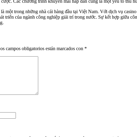
cá cược. Các chương trình khuyến mãi hấp dẫn cũng là một yếu tố thu hú
là một trong những nhà cái hàng đầu tại Việt Nam. Với dịch vụ casino
át triển của ngành công nghiệp giải trí trong nước. Sự kết hợp giữa cô
g.
os campos obligatorios están marcados con
*