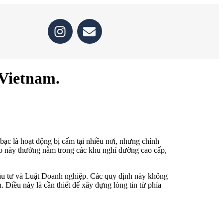
 Vietnam.
bạc là hoạt động bị cấm tại nhiều nơi, nhưng chính
no này thường nằm trong các khu nghỉ dưỡng cao cấp,
Đầu tư và Luật Doanh nghiệp. Các quy định này không
 Điều này là cần thiết để xây dựng lòng tin từ phía