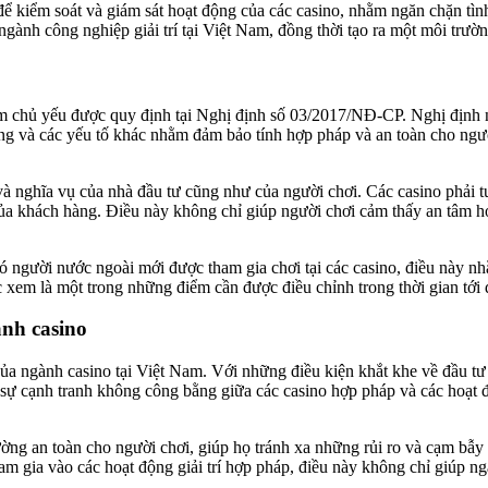
ể kiểm soát và giám sát hoạt động của các casino, nhằm ngăn chặn tình
gành công nghiệp giải trí tại Việt Nam, đồng thời tạo ra một môi trư
Nam chủ yếu được quy định tại Nghị định số 03/2017/NĐ-CP. Nghị định 
ộng và các yếu tố khác nhằm đảm bảo tính hợp pháp và an toàn cho ngườ
và nghĩa vụ của nhà đầu tư cũng như của người chơi. Các casino phải t
của khách hàng. Điều này không chỉ giúp người chơi cảm thấy an tâm h
 người nước ngoài mới được tham gia chơi tại các casino, điều này nh
c xem là một trong những điểm cần được điều chỉnh trong thời gian tới
nh casino
của ngành casino tại Việt Nam. Với những điều kiện khắt khe về đầu tư
 sự cạnh tranh không công bằng giữa các casino hợp pháp và các hoạt đ
ờng an toàn cho người chơi, giúp họ tránh xa những rủi ro và cạm bẫ
m gia vào các hoạt động giải trí hợp pháp, điều này không chỉ giúp n