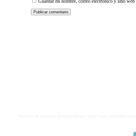
Guardar mi nombre, correo electrónico y sitio web
Tu
Tu vid
Servicio de limpieza profesional por días o con auxiliares in