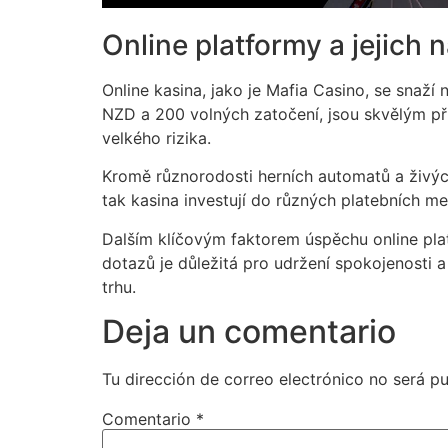
Online platformy a jejich 
Online kasina, jako je Mafia Casino, se snaží
NZD a 200 volných zatočení, jsou skvělým pří
velkého rizika.
Kromě různorodosti herních automatů a živých
tak kasina investují do různých platebních m
Dalším klíčovým faktorem úspěchu online pla
dotazů je důležitá pro udržení spokojenosti a
trhu.
Deja un comentario
Tu dirección de correo electrónico no será pu
Comentario
*