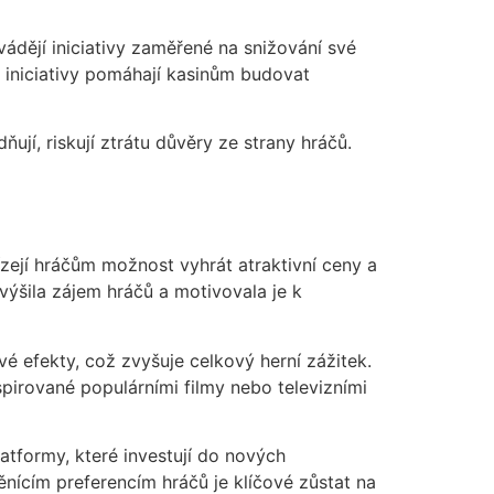
vádějí iniciativy zaměřené na snižování své
o iniciativy pomáhají kasinům budovat
í, riskují ztrátu důvěry ze strany hráčů.
bízejí hráčům možnost vyhrát atraktivní ceny a
výšila zájem hráčů a motivovala je k
vé efekty, což zvyšuje celkový herní zážitek.
nspirované populárními filmy nebo televizními
latformy, které investují do nových
ěnícím preferencím hráčů je klíčové zůstat na