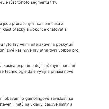
oruje růst tohoto segmentu trhu.
teré jsou přenášeny v reálném čase z
y, klást otázky a dokonce chatovat s
u tyto hry velmi interaktivní a poskytují
iní živé kasinové hry atraktivní volbou pro
, kasina experimentují s různými herními
e technologie dále vyvíjí a přináší nové
ími obavami o gamblingové závislosti se
stavení limitů na vklady, časové limity a