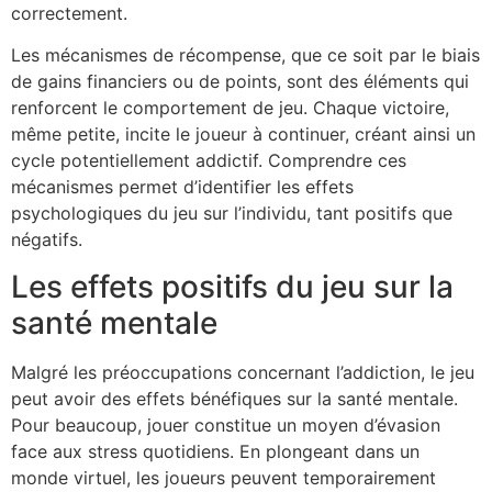
correctement.
Les mécanismes de récompense, que ce soit par le biais
de gains financiers ou de points, sont des éléments qui
renforcent le comportement de jeu. Chaque victoire,
même petite, incite le joueur à continuer, créant ainsi un
cycle potentiellement addictif. Comprendre ces
mécanismes permet d’identifier les effets
psychologiques du jeu sur l’individu, tant positifs que
négatifs.
Les effets positifs du jeu sur la
santé mentale
Malgré les préoccupations concernant l’addiction, le jeu
peut avoir des effets bénéfiques sur la santé mentale.
Pour beaucoup, jouer constitue un moyen d’évasion
face aux stress quotidiens. En plongeant dans un
monde virtuel, les joueurs peuvent temporairement