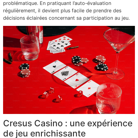
problématique. En pratiquant l’auto-évaluation
régulièrement, il devient plus facile de prendre des
décisions éclairées concernant sa participation au jeu.
Cresus Casino : une expérience
de jeu enrichissante