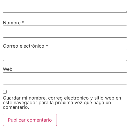
Nombre
*
Correo electrónico
*
Web
Guardar mi nombre, correo electrónico y sitio web en
este navegador para la próxima vez que haga un
comentario.