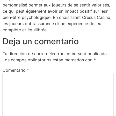
personnalisé permet aux joueurs de se sentir valorisés,
ce qui peut également avoir un impact positif sur leur
bien-être psychologique. En choisissant Cresus Casino,
les joueurs ont l’assurance d’une expérience de jeu
complète et équilibrée.
Deja un comentario
Tu dirección de correo electrónico no será publicada.
Los campos obligatorios están marcados con
*
Comentario
*