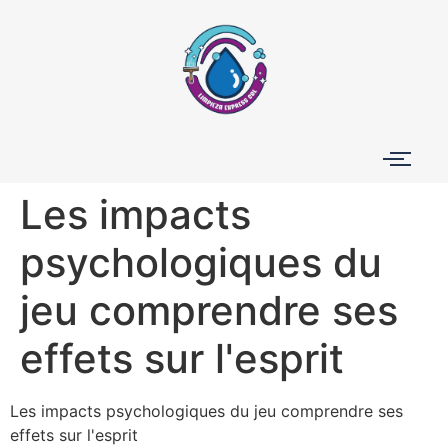
Les impacts
psychologiques du
jeu comprendre ses
effets sur l'esprit
Les impacts psychologiques du jeu comprendre ses
effets sur l'esprit