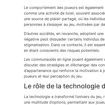
Le comportement des joueurs est également for
comme une activité de loisir, souvent associ
une source de plaisir partagé, où les individ
personnes à s’essayer au jeu, motivées par de
D’autres sociétés, en revanche, adoptent une 
négative peut dissuader certains individus de 
stigmatisation. Dans ce contexte, il est esse
en étant conscients des risques potentiels.
Les communautés en ligne jouent également un
discuter des stratégies et d’échanger des con
d’appartenance qui renforce la motivation à j
joueurs et leur perception du jeu.
Le rôle de la technologie 
La technologie a transformé l’univers du jeu, 
une multitude d’options, permettant aux joueu