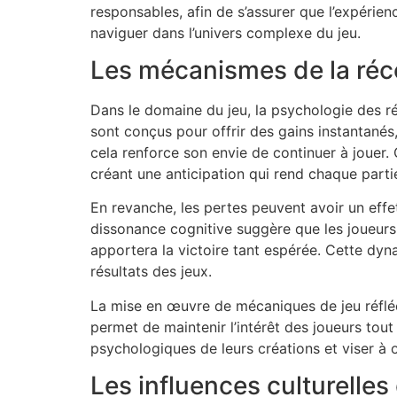
responsables, afin de s’assurer que l’expérie
naviguer dans l’univers complexe du jeu.
Les mécanismes de la réc
Dans le domaine du jeu, la psychologie des r
sont conçus pour offrir des gains instantanés
cela renforce son envie de continuer à jouer.
créant une anticipation qui rend chaque partie
En revanche, les pertes peuvent avoir un effet 
dissonance cognitive suggère que les joueurs p
apportera la victoire tant espérée. Cette dyn
résultats des jeux.
La mise en œuvre de mécaniques de jeu réfléch
permet de maintenir l’intérêt des joueurs tou
psychologiques de leurs créations et viser à o
Les influences culturelles 