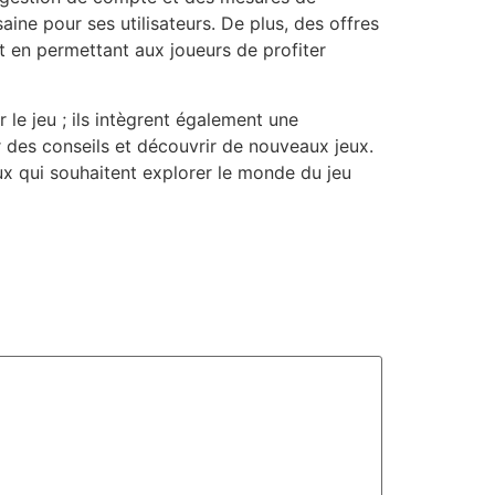
ine pour ses utilisateurs. De plus, des offres
 en permettant aux joueurs de profiter
le jeu ; ils intègrent également une
des conseils et découvrir de nouveaux jeux.
x qui souhaitent explorer le monde du jeu