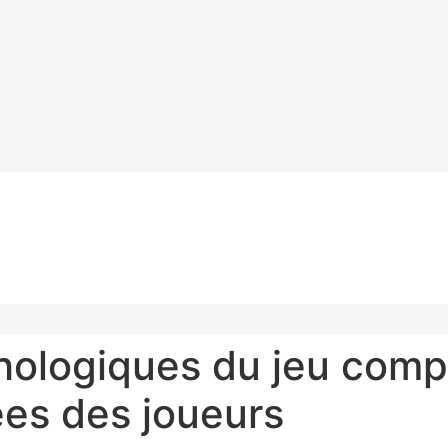
hologiques du jeu comp
es des joueurs