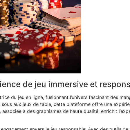
ience de jeu immersive et respon
ce du jeu en ligne, fusionnant l’univers fascinant des ma
 sous aux jeux de table, cette plateforme offre une expérie
 associée à des graphismes de haute qualité, enrichit l’exp
 engagement envers le jeu responsable. Avec des outils d