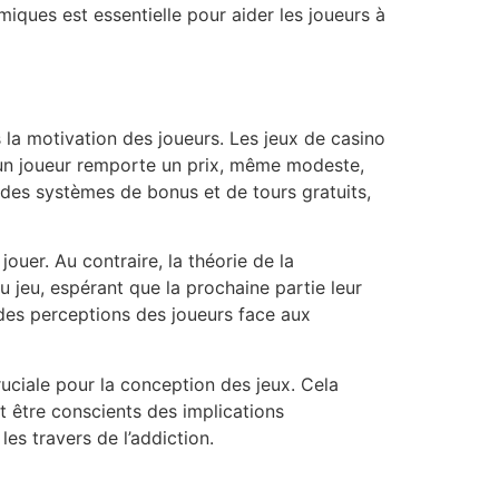
iques est essentielle pour aider les joueurs à
la motivation des joueurs. Les jeux de casino
u’un joueur remporte un prix, même modeste,
 des systèmes de bonus et de tours gratuits,
jouer. Au contraire, la théorie de la
u jeu, espérant que la prochaine partie leur
 des perceptions des joueurs face aux
uciale pour la conception des jeux. Cela
t être conscients des implications
es travers de l’addiction.