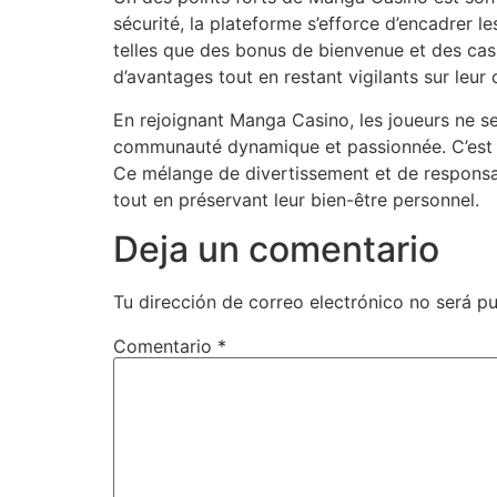
sécurité, la plateforme s’efforce d’encadrer 
telles que des bonus de bienvenue et des cas
d’avantages tout en restant vigilants sur leu
En rejoignant Manga Casino, les joueurs ne se
communauté dynamique et passionnée. C’est u
Ce mélange de divertissement et de responsab
tout en préservant leur bien-être personnel.
Deja un comentario
Tu dirección de correo electrónico no será pu
Comentario
*