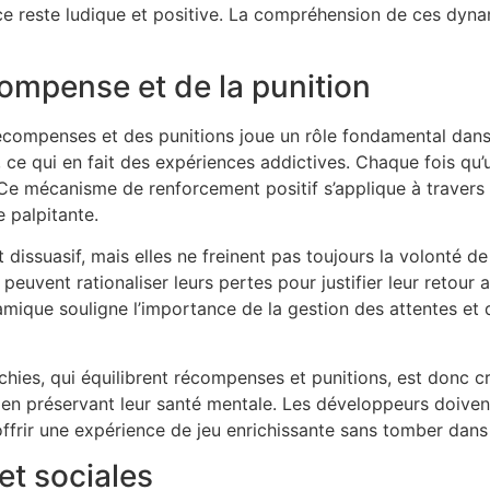
nce reste ludique et positive. La compréhension de ces dynam
ompense et de la punition
écompenses et des punitions joue un rôle fondamental dans 
, ce qui en fait des expériences addictives. Chaque fois q
 Ce mécanisme de renforcement positif s’applique à travers
 palpitante.
dissuasif, mais elles ne freinent pas toujours la volonté de 
euvent rationaliser leurs pertes pour justifier leur retour a
amique souligne l’importance de la gestion des attentes et
ies, qui équilibrent récompenses et punitions, est donc cr
t en préservant leur santé mentale. Les développeurs doiven
ffrir une expérience de jeu enrichissante sans tomber dans l
et sociales