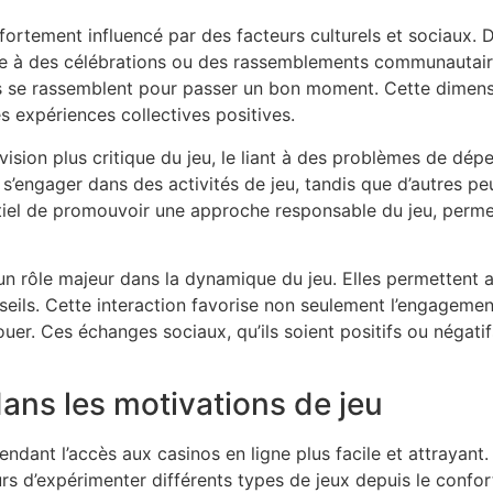
tement influencé par des facteurs culturels et sociaux. Da
ée à des célébrations ou des rassemblements communautaires
us se rassemblent pour passer un bon moment. Cette dimensi
s expériences collectives positives.
vision plus critique du jeu, le liant à des problèmes de dé
s’engager dans des activités de jeu, tandis que d’autres pe
ntiel de promouvoir une approche responsable du jeu, permet
 rôle majeur dans la dynamique du jeu. Elles permettent a
seils. Cette interaction favorise non seulement l’engageme
ouer. Ces échanges sociaux, qu’ils soient positifs ou négat
dans les motivations de jeu
rendant l’accès aux casinos en ligne plus facile et attrayan
rs d’expérimenter différents types de jeux depuis le confort